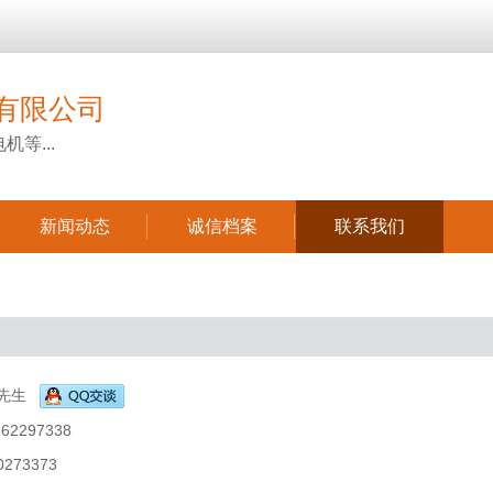
有限公司
等...
新闻动态
诚信档案
联系我们
 先生
-62297338
0273373