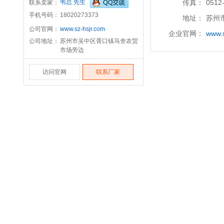
传真：
0512
韦总 先生
联系卖家：
手机号码：
18020273373
地址：
苏州
公司官网：
www.sz-hsjr.com
企业官网：
www.s
公司地址：
苏州市吴中区胥口镇马舍农贸
市场旁边
访问官网
联系厂家