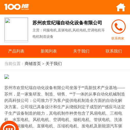
苏州欢世纪瑞自动化设备有限公司
主营：伺服电机,直驱电机,风机电机,空调电机等
电机制造设备
联系商家
产品列表
新闻列表
关于我们
联系我们
当前位置：
商铺首页
> 关于我们
苏州市欢世纪瑞自动化设备有限公司坐落于**高新技术产业基地——
苏州，是一家集研发、制造、销售、**于一体的从事自动化机械制造
的高科技公司：公司致力于为客户提供电机制造全方面的自动化解
决方案。公司现已具备设计和生产从绕线到定子成型的**感应马达定
子生产设备制造的能力，其电机制作种类包含了风扇电机、三相电
机、水泵电机、风机电机、空调电机、烟机电机、管状电机、洗涤
电机、伺服电机、直驱电机、压缩机电机、发电机及新能源汽车驱